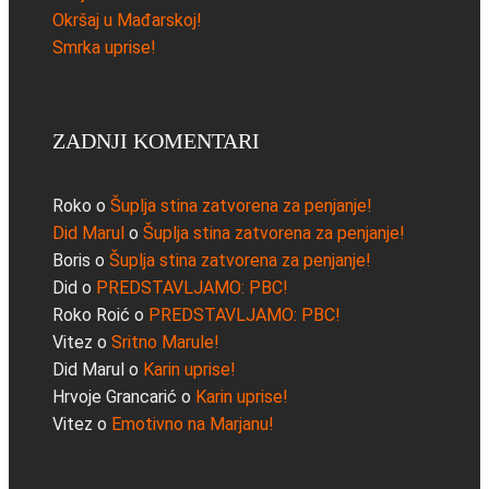
Okršaj u Mađarskoj!
Smrka uprise!
ZADNJI KOMENTARI
Roko
o
Šuplja stina zatvorena za penjanje!
Did Marul
o
Šuplja stina zatvorena za penjanje!
Boris
o
Šuplja stina zatvorena za penjanje!
Did
o
PREDSTAVLJAMO: PBC!
Roko Roić
o
PREDSTAVLJAMO: PBC!
Vitez
o
Sritno Marule!
Did Marul
o
Karin uprise!
Hrvoje Grancarić
o
Karin uprise!
Vitez
o
Emotivno na Marjanu!