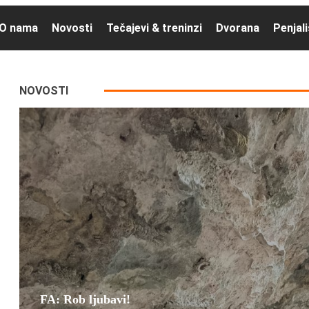
O nama
Novosti
Tečajevi & treninzi
Dvorana
Penjal
NOVOSTI
FA: Rob ljubavi!