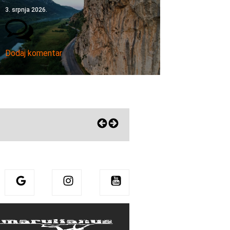
3. srpnja 2026.
Dodaj komentar
Eni zagrlila Sharmu! Pohvalila mu