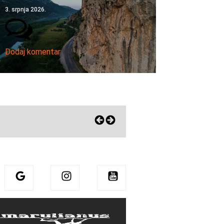
3. srpnja 2026.
Dodaj komentar
Eni zagrlila Sharmu! Pohvalila mu