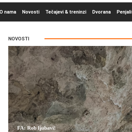
O nama
Novosti
Tečajevi & treninzi
Dvorana
Penjal
NOVOSTI
FA: Rob ljubavi!