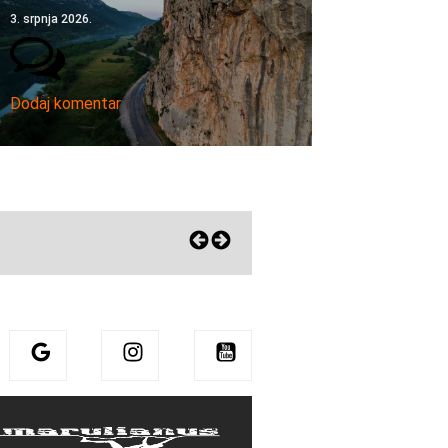
3. srpnja 2026.
Dodaj komentar
Eni zagrlila Sharmu! Pohvalila mu