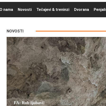
O nama
Novosti
Tečajevi & treninzi
Dvorana
Penjal
NOVOSTI
FA: Rob ljubavi!