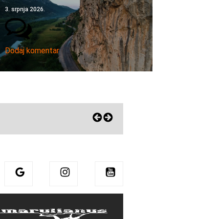
3. srpnja 2026.
Dodaj komentar
Eni zagrlila Sharmu! Pohvalila mu