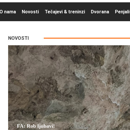
O nama
Novosti
Tečajevi & treninzi
Dvorana
Penjal
NOVOSTI
FA: Rob ljubavi!