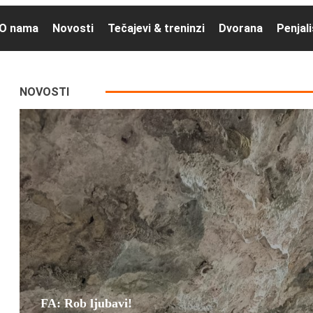
O nama
Novosti
Tečajevi & treninzi
Dvorana
Penjal
NOVOSTI
FA: Rob ljubavi!