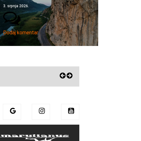
3. srpnja 2026.
Dodaj komentar
Eni zagrlila Sharmu! Pohvalila mu