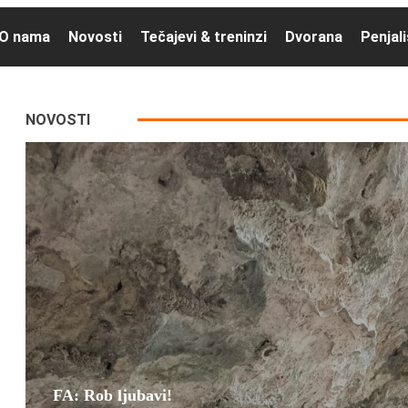
O nama
Novosti
Tečajevi & treninzi
Dvorana
Penjal
NOVOSTI
FA: Rob ljubavi!