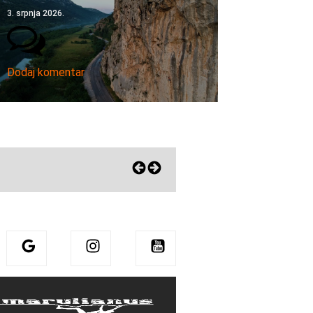
3. srpnja 2026.
Dodaj komentar
Eni zagrlila Sharmu! Pohvalila mu