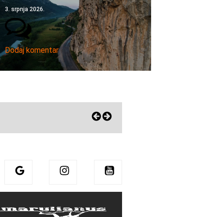
3. srpnja 2026.
Dodaj komentar
Eni zagrlila Sharmu! Pohvalila mu