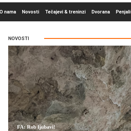
O nama
Novosti
Tečajevi & treninzi
Dvorana
Penjal
NOVOSTI
FA: Rob ljubavi!